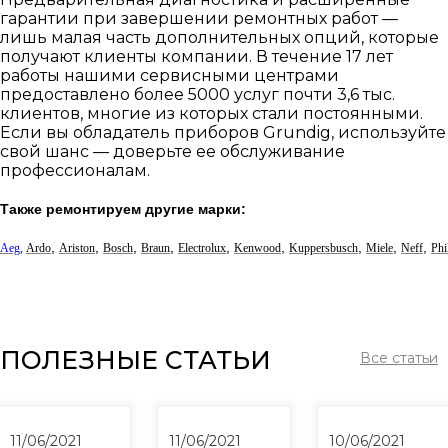
гарантии при завершении ремонтных работ —
лишь малая часть дополнительных опций, которые
получают клиенты компании. В течение 17 лет
работы нашими сервисными центрами
предоставлено более 5000 услуг почти 3,6 тыс.
клиентов, многие из которых стали постоянными.
Если вы обладатель приборов Grundig, используйте
свой шанс — доверьте ее обслуживание
профессионалам.
Также ремонтируем другие марки:
,
,
,
,
,
,
,
,
,
Aeg
,
Ardo
Ariston
Bosch
Braun
Electrolux
Kenwood
Kuppersbusch
Miele
Neff
Phi
ПОЛЕЗНЫЕ СТАТЬИ
Все статьи
11/06/2021
11/06/2021
10/06/2021