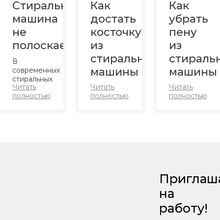
Стиральная
Как
Как
машина
достать
убрать
не
косточку
пену
полоскает
из
из
стиральной
стираль
В
машины
машины
современных
стиральных
Читать
Читать
Читать
машинах
Во время
Стирка
полностью
полностью
полностью
большой
стирки в
вещей в
выбор
машинку
стиральной
режимов
могут
машине
стирки,
попадать
сопровождае
некоторые
посторонние
рядом
устройства
предметы
действий
даже
— мелочь,
—
могут
пуговицы,
требуется
стирать
косточки
загрузить
Приглаш
обувь.
от
грязные
Режим
лифчиков.
вещи в
на
«Полоскание»
На это
бак,
присутствует
указывают
подобрать
работу!
практически
характерные
подходящий