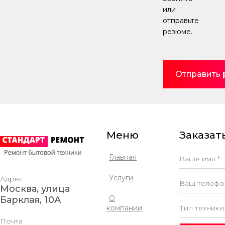
иногда
или
процесс...
отправьте
резюме.
Отправить
Меню
Заказать
Главная
Услуги
Адрес
Москва, улица
О
Барклая, 10А
компании
Почта