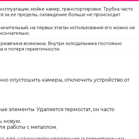
ксплуатации, мойке камер, транспортировке. Трубка часто
ся за ее пределы, охлаждение больше не происходит.
начительный, на первых этапах использования его можно не
окончательно.
х ржавчина возможна. Внутри холодильника постоянно
а и потеря герметичности.
но опустошить камеры, отключить устройство от
е элементы. Удаляется термостат, он часто
ь новую.
я работы с металлом.
жна для надежности крепления и герметизации