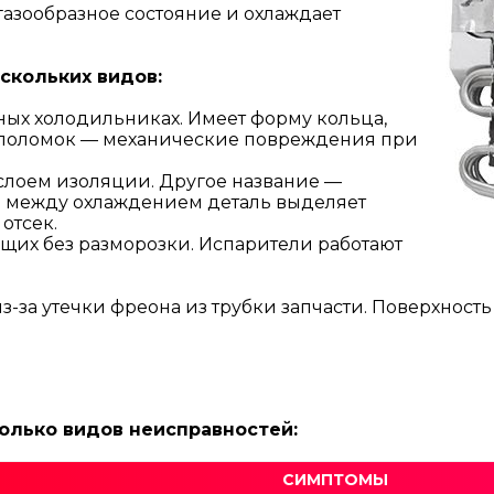
газообразное состояние и охлаждает
скольких видов:
ных холодильниках. Имеет форму кольца,
а поломок — механические повреждения при
 слоем изоляции. Другое название —
в между охлаждением деталь выделяет
отсек.
ющих без разморозки. Испарители работают
з-за утечки фреона из трубки запчасти. Поверхност
олько видов неисправностей:
СИМПТОМЫ