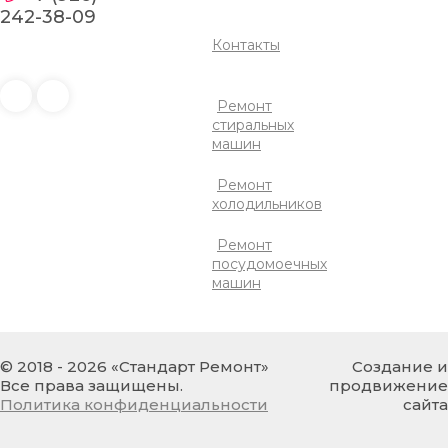
242-38-09
СВЕТЛАНА
Контакты
Даже не думала, что мой
старенький холодильник
Ремонт
«Бирюса» можно
стиральных
реанимировать так быстро и
машин
качественно: работает как
новенький. Мастер приехал
Ремонт
вовремя, заменил реле и
холодильников
конденсатор. По стоимости
работа обошлась более чем
адекватно. Очень выручили
Ремонт
меня, так как покупка нового
посудомоечных
не входила в мои планы.
машин
© 2018 - 2026 «Стандарт Ремонт»
Создание и
МАРИНА
Все права защищены.
продвижение
Политика конфиденциальности
сайта