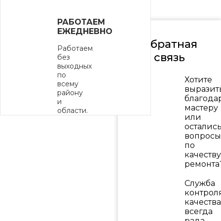
РАБОТАЕМ
ЕЖЕДНЕВНО
Обратная
Работаем
связь
без
выходных
по
Хотите
всему
выразит
району
благода
и
мастеру
области.
или
осталис
вопросы
по
качеству
ремонта
Служба
контрол
качества
всегда
рада