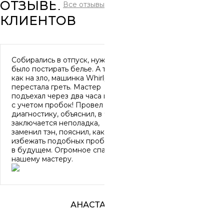
ОТЗЫВЫ
Все отзывы
КЛИЕНТОВ
Собирались в отпуск, нужно
было постирать белье. А тут,
как на зло, машинка Whirlpool
перестала греть. Мастер
подъехал через два часа и это
с учетом пробок! Провел
диагностику, объяснил, в чем
заключается неполадка,
заменил тэн, пояснил, как
избежать подобных проблем
в будущем. Огромное спасибо
нашему мастеру.
АНАСТАСИЯ