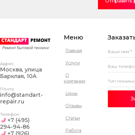
Отправить
Компания мне понравилась! В
один прекрасный день,
Меню
Заказать
стиральная машинка просто
перестала работать, она
запускалась, шумела, но вот
Главная
барабан сам не крутился.
Соседка посоветовала фирму
Услуги
Адрес
Стандарт Ремонт, сама там
Москва, улица
чинила машинку и осталась
довольна. Заявку нашу
О
Барклая, 10А
рассмотрели быстро и
компании
перезвонили буквально через
Почта
минут 15, согласовали время и
Цены
info@standart-
дату. Мастер спасибо ему
З
repair.ru
огромное приехал быстро,
Отзывы
произвёл ремонт на месте. По
цене всё приемлемо
Телефон
Статьи
оказалось вполне!
+7 (495)
294-94-86
Работа
+7 (926)