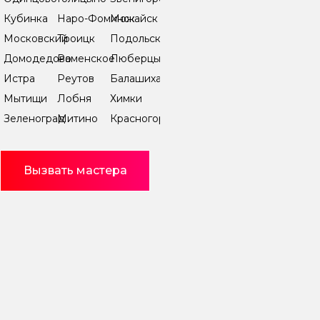
Кубинка
Наро-Фоминск
Можайск
Московский
Троицк
Подольск
Домодедово
Раменское
Люберцы
Истра
Реутов
Балашиха
Мытищи
Лобня
Химки
Зеленоград
Митино
Красногорск
Вызвать мастера